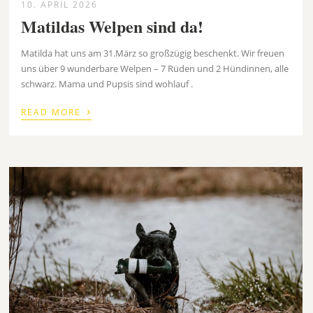
10. APRIL 2026
Matildas Welpen sind da!
Matilda hat uns am 31.März so großzügig beschenkt. Wir freuen
uns über 9 wunderbare Welpen – 7 Rüden und 2 Hündinnen, alle
schwarz. Mama und Pupsis sind wohlauf .
›
READ MORE