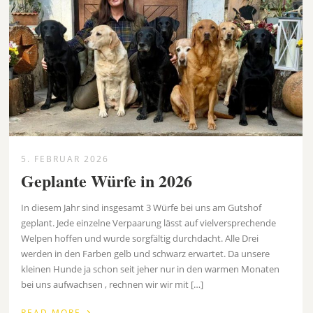
5. FEBRUAR 2026
Geplante Würfe in 2026
In diesem Jahr sind insgesamt 3 Würfe bei uns am Gutshof
geplant. Jede einzelne Verpaarung lässt auf vielversprechende
Welpen hoffen und wurde sorgfältig durchdacht. Alle Drei
werden in den Farben gelb und schwarz erwartet. Da unsere
kleinen Hunde ja schon seit jeher nur in den warmen Monaten
bei uns aufwachsen , rechnen wir wir mit […]
›
READ MORE