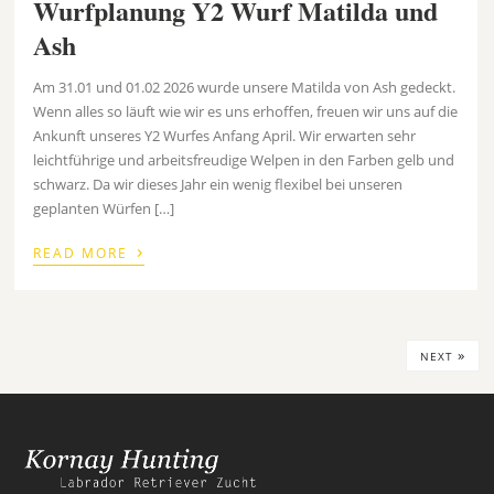
Wurfplanung Y2 Wurf Matilda und
Ash
Am 31.01 und 01.02 2026 wurde unsere Matilda von Ash gedeckt.
Wenn alles so läuft wie wir es uns erhoffen, freuen wir uns auf die
Ankunft unseres Y2 Wurfes Anfang April. Wir erwarten sehr
leichtführige und arbeitsfreudige Welpen in den Farben gelb und
schwarz. Da wir dieses Jahr ein wenig flexibel bei unseren
geplanten Würfen […]
›
READ MORE
»
NEXT