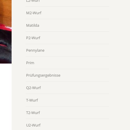
L2-Wurf
M2-Wurf
Matilda
P2-Wurf
Pennylane
Prim
Prüfungsergebnisse
Q2-Wurf
T-Wurf
T2-Wurf
U2-Wurf