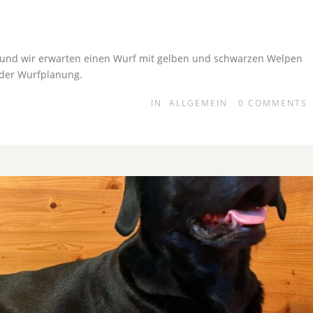
ig und wir erwarten einen Wurf mit gelben und schwarzen Welpen
 der Wurfplanung.
IN
ALLGEMEIN
0
COMMENTS