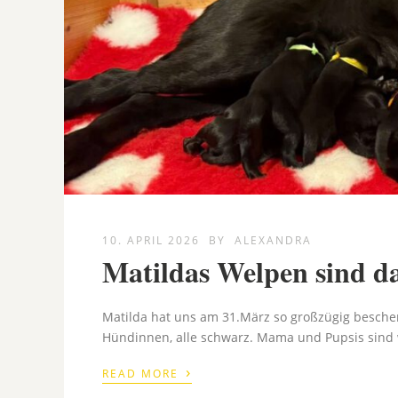
10. APRIL 2026
BY
ALEXANDRA
Matildas Welpen sind d
Matilda hat uns am 31.März so großzügig besche
Hündinnen, alle schwarz. Mama und Pupsis sind 
›
READ MORE