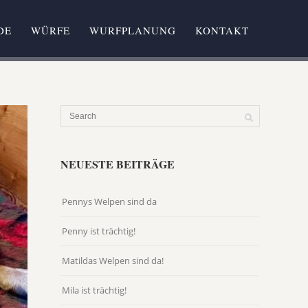
DE
WÜRFE
WURFPLANUNG
KONTAKT
NEUESTE BEITRÄGE
Pennys Welpen sind da
Penny ist trächtig!
Matildas Welpen sind da!
Mila ist trächtig!