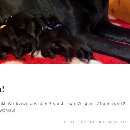
a!
nkt. Wir freuen uns über 9 wunderbare Welpen – 7 Rüden und 2
wohlauf .
IN
ALLGEMEIN
0
COMMENTS