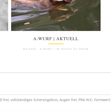
A-WURF | AKTUELL
GALERIE - A WURF / IM NEUEN ZU HAUSE
D frei, vollständiges Scherengebiss, Augen frei, PRA N/C; Formwert: