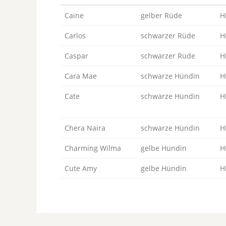
Caine
gelber Rüde
H
Carlos
schwarzer Rüde
H
Caspar
schwarzer Rüde
H
Cara Mae
schwarze Hündin
H
Cate
schwarze Hündin
H
Chera Naira
schwarze Hündin
H
Charming Wilma
gelbe Hündin
H
Cute Amy
gelbe Hündin
H