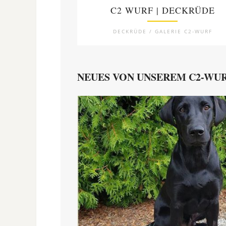
C2 WURF | DECKRÜDE
DECKRÜDE / GALERIE C2-WURF
NEUES VON UNSEREM C2-WU