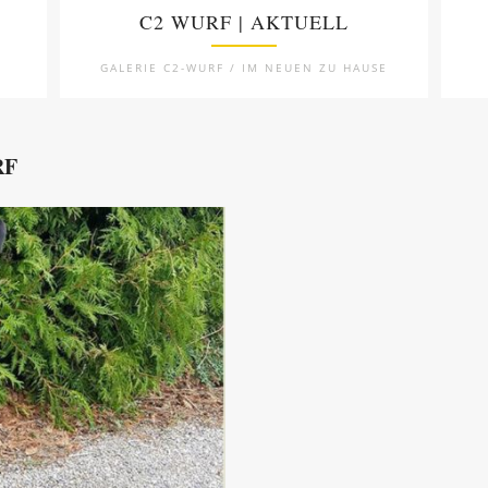
C2 WURF | AKTUELL
GALERIE C2-WURF / IM NEUEN ZU HAUSE
RF