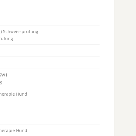
tz ) Schweissprüfung
rüfung
 SW1
g
 Therapie Hund
 Therapie Hund