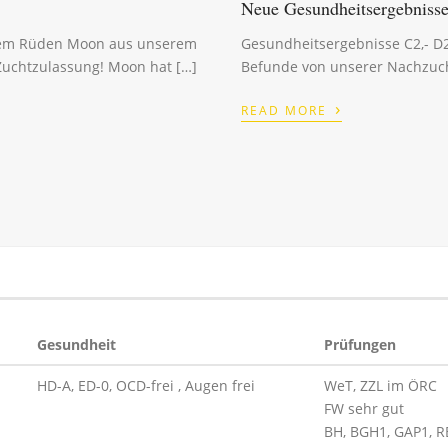
Neue Gesundheitsergebniss
hrem Rüden Moon aus unserem
Gesundheitsergebnisse C2,- D2
Zuchtzulassung! Moon hat […]
Befunde von unserer Nachzucht!
›
READ MORE
Gesundheit
Prüfungen
HD-A, ED-0, OCD-frei , Augen frei
WeT, ZZL im ÖRC
FW sehr gut
BH, BGH1, GAP1, R