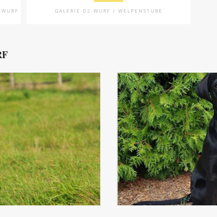
-WURF
GALERIE D2-WURF / WELPENSTUBE
RF