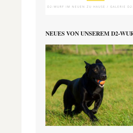
D2-WURF IM NEUEN ZU HAUSE / GALERIE D2
NEUES VON UNSEREM D2-WU