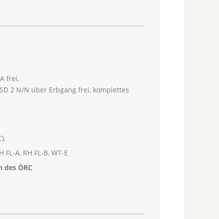
 frei,
D 2 N/N über Erbgang frei, komplettes
),
H FL-A, RH FL-B, WT-E
n des ÖRC