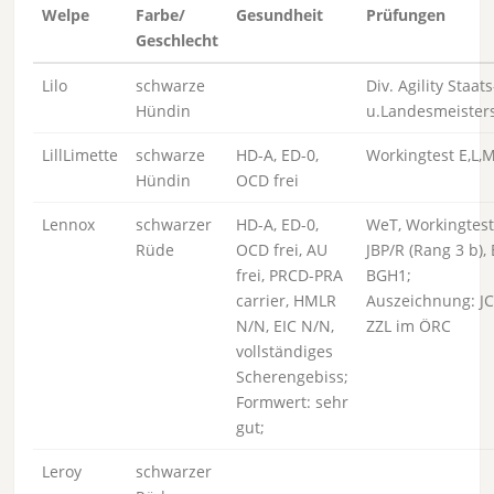
Welpe
Farbe/
Gesundheit
Prüfungen
Geschlecht
Lilo
schwarze
Div. Agility Staats
Hündin
u.Landesmeister
LillLimette
schwarze
HD-A, ED-0,
Workingtest E,L,
Hündin
OCD frei
Lennox
schwarzer
HD-A, ED-0,
WeT, Workingtest
Rüde
OCD frei, AU
JBP/R (Rang 3 b), 
frei, PRCD-PRA
BGH1;
carrier, HMLR
Auszeichnung: J
N/N, EIC N/N,
ZZL im ÖRC
vollständiges
Scherengebiss;
Formwert: sehr
gut;
Leroy
schwarzer