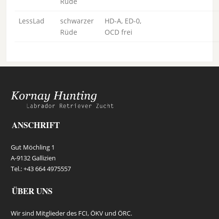
Rüde
LessLad
schwarzer
HD-A, ED-0,
Rüde
OCD frei
ANSCHRIFT
Gut Möchling 1
A-9132 Gallizien
Tel.: +43 664 4975557
ÜBER UNS
Wir sind Mitglieder des FCI, ÖKV und ÖRC.