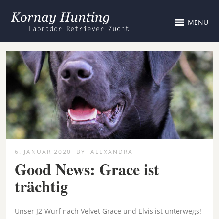
MENU
6. JANUAR 2020
BY
ALEXANDRA
Good News: Grace ist
trächtig
Unser J2-Wurf nach Velvet Grace und Elvis ist unterwegs!