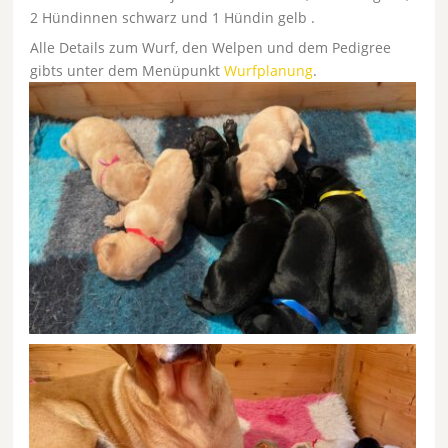
2 Hündinnen schwarz und 1 Hündin gelb .
Alle Details zum Wurf, den Welpen und dem Pedigree
gibts unter dem Menüpunkt
Wurfplanung
.