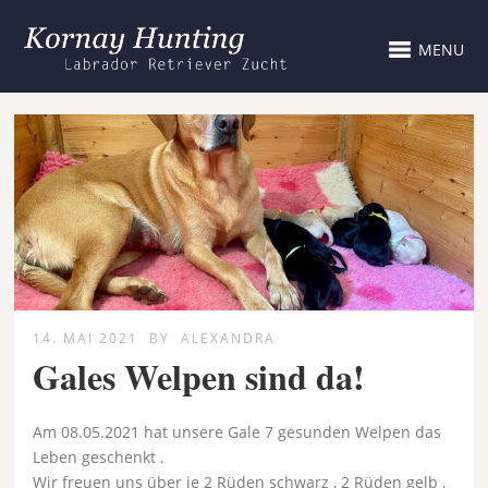
MENU
14. MAI 2021
BY
ALEXANDRA
Gales Welpen sind da!
Am 08.05.2021 hat unsere Gale 7 gesunden Welpen das
Leben geschenkt .
Wir freuen uns über je 2 Rüden schwarz , 2 Rüden gelb ,