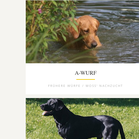
A-WURF
FRÜHERE WÜRFE / MOSS' NACHZUCHT