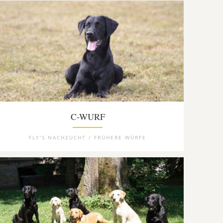
C-WURF
FLY'S NACHZUCHT / FRÜHERE WÜRFE