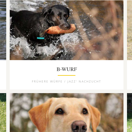
B-WURF
FRÜHERE WÜRFE / JAZZ' NACHZUCHT