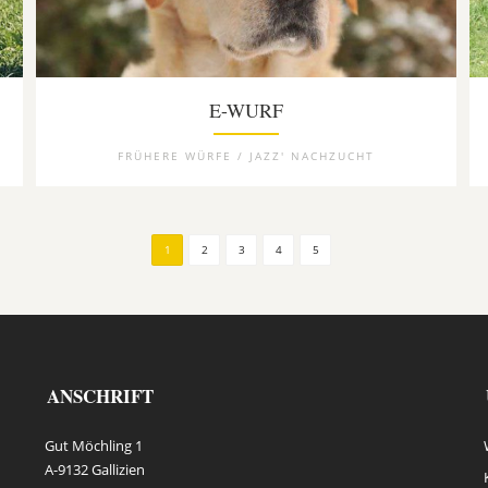
E-WURF
FRÜHERE WÜRFE / JAZZ' NACHZUCHT
1
2
3
4
5
ANSCHRIFT
Gut Möchling 1
A-9132 Gallizien