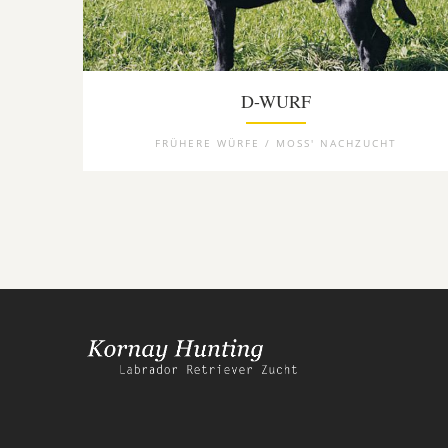
D-WURF
FRÜHERE WÜRFE / MOSS' NACHZUCHT