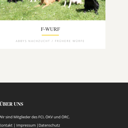
F-WURF
ABBYS NACHZUCHT / FRÜHERE WÜRFE
ÜBER UNS
Wir sind Mitglieder des FCI, ÖKV und ÖRC.
Kontakt |
Impressum
|
Datenschutz