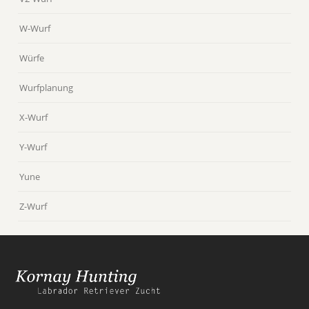
W-Wurf
Würfe
Wurfplanung
X-Wurf
Y-Wurf
Yune
Z-Wurf