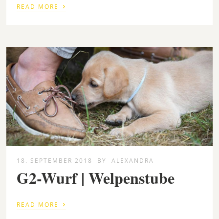
›
READ MORE
18. SEPTEMBER 2018
BY
ALEXANDRA
G2-Wurf | Welpenstube
›
READ MORE