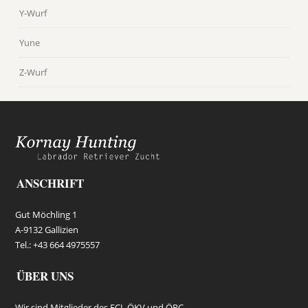
Y-Wurf
Yune
Z-Wurf
ANSCHRIFT
Gut Möchling 1
A-9132 Gallizien
Tel.: +43 664 4975557
ÜBER UNS
Wir sind Mitglieder des FCI, ÖKV und ÖRC.