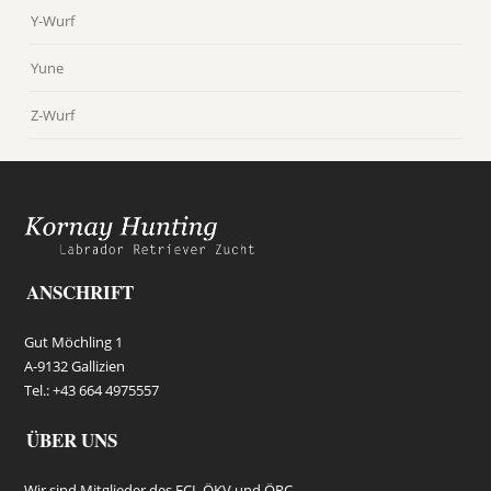
Y-Wurf
Yune
Z-Wurf
ANSCHRIFT
Gut Möchling 1
A-9132 Gallizien
Tel.: +43 664 4975557
ÜBER UNS
Wir sind Mitglieder des FCI, ÖKV und ÖRC.