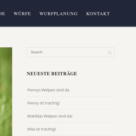
DE
WÜRFE
WURFPLANUNG
KONTAKT
NEUESTE BEITRÄGE
Pennys Welpen sind da
Penny ist trächtig!
Matildas Welpen sind da!
Mila ist trächtig!