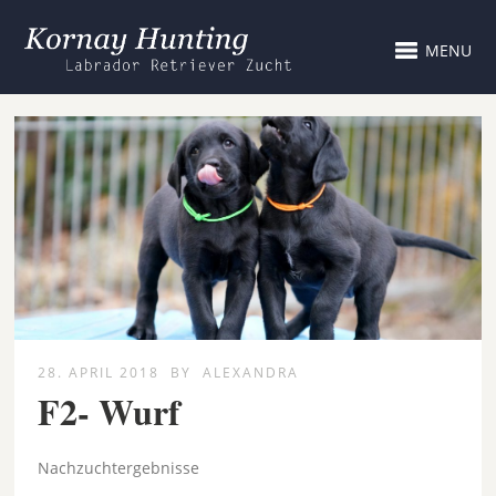
MENU
28. APRIL 2018
BY
ALEXANDRA
F2- Wurf
Nachzuchtergebnisse