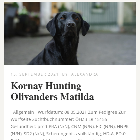
15. SEPTEMBER 2021
BY
ALEXANDRA
Kornay Hunting
Olivanders Matilda
Allgemein Wurfdatum: 08.05.2021 Zum Pedigree Zur
Wurfseite Zuchtbuchnummer: ÖHZB LR 15155
Gesundheit: prcd-PRA (N/N), CNM (N/N), EIC (N/N), HNPK
(N/N), SD2 (N/N), Scherengebiss vollständig, HD-A, ED-0