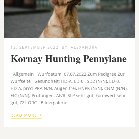
12. SEPTEMBER 2022
BY
ALEXANDRA
Kornay Hunting Pennylane
Allgemein Wurfdatum: 07.07.2022 Zum Pedigree Zur
Wurfseite Gesundheit: HD-A, ED-0 , SD2 (N/N), ED-0,
HD-A, prcd-PRA N/N, Augen frei, HNPK (N/N), CNM (N/N),
EIC (N/N); Prüfungen: AF/R, SLP sehr gut, Formwert sehr
gut, ZZL ÖRC Bildergalerie
›
READ MORE